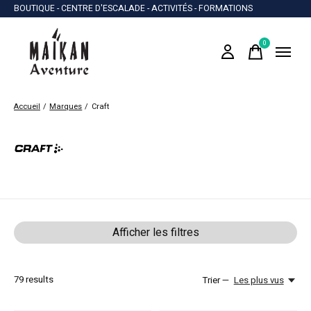
BOUTIQUE - CENTRE D'ESCALADE - ACTIVITÉS - FORMATIONS
0
items
Accueil
/
Marques
/
Craft
Craft
Afficher les filtres
79
results
Trier —
Les plus vus