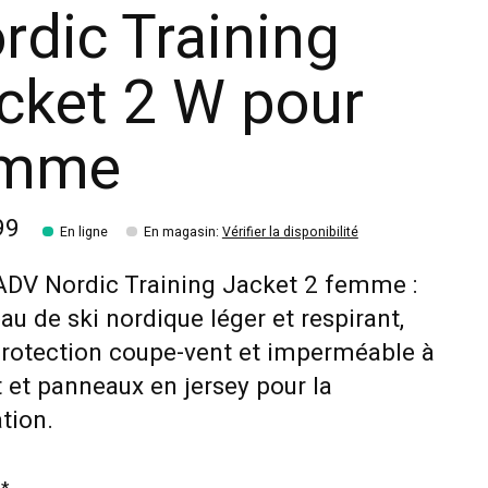
rdic Training
cket 2 W pour
emme
99
En ligne
En magasin
:
Vérifier la disponibilité
ADV Nordic Training Jacket 2 femme :
u de ski nordique léger et respirant,
rotection coupe-vent et imperméable à
t et panneaux en jersey pour la
ation.