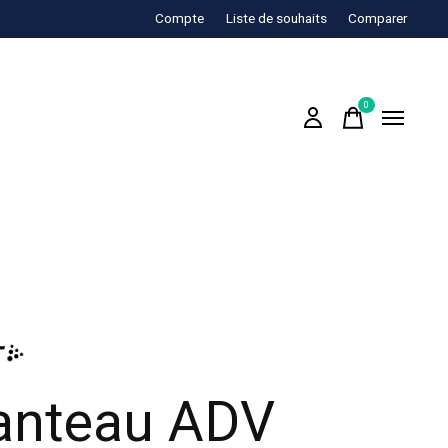
Compte
Liste de souhaits
Comparer
0
items
nteau ADV