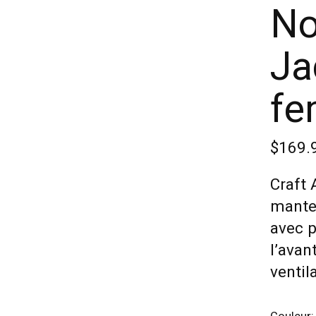
No
Ja
f
$169.
Craft 
mantea
avec p
l’avan
ventil