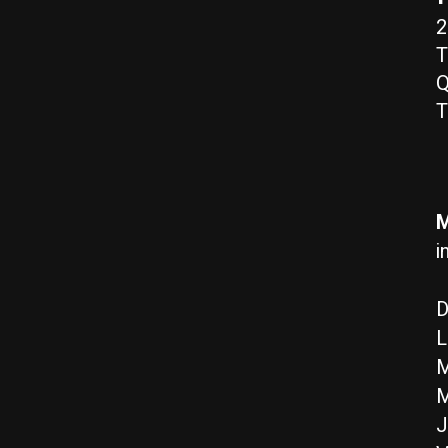
2
T
Q
T
M
i
D
L
M
M
J