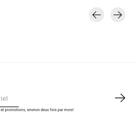
S'ab
t promotions, environ deux fois par mois!