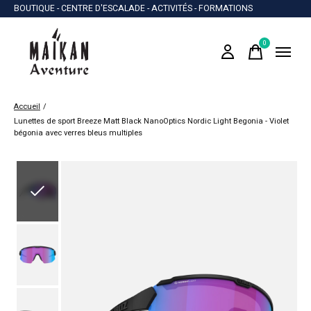
BOUTIQUE - CENTRE D'ESCALADE - ACTIVITÉS - FORMATIONS
0
items
Accueil
/
Lunettes de sport Breeze Matt Black NanoOptics Nordic Light Begonia - Violet
bégonia avec verres bleus multiples
Slideshow Items