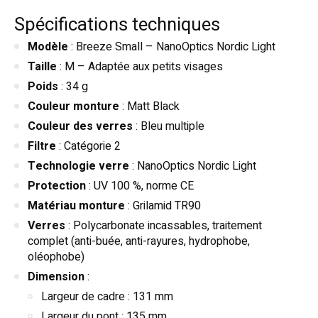
Spécifications techniques
Modèle
: Breeze Small – NanoOptics Nordic Light
Taille
: M – Adaptée aux petits visages
Poids
: 34 g
Couleur monture
: Matt Black
Couleur des verres
: Bleu multiple
Filtre
: Catégorie 2
Technologie verre
: NanoOptics Nordic Light
Protection
: UV 100 %, norme CE
Matériau monture
: Grilamid TR90
Verres
: Polycarbonate incassables, traitement
complet (anti-buée, anti-rayures, hydrophobe,
oléophobe)
Dimension
:
Largeur de cadre : 131 mm
Largeur du pont : 135 mm