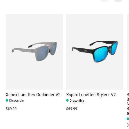
Carousel items
Xspex Lunettes Outlander V2
Xspex Lunettes Stylerz V2
B
B
Disponible
Disponible
N
B
$69.99
$69.99
a
$