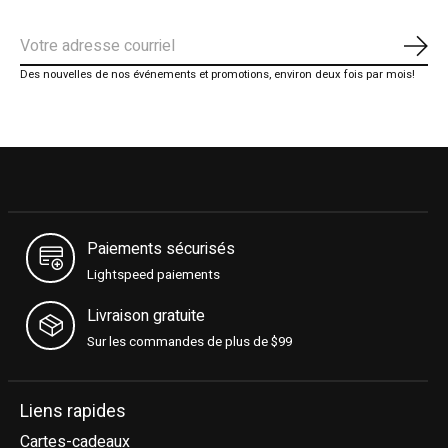
S'ab
Des nouvelles de nos événements et promotions, environ deux fois par mois!
Paiements sécurisés
Lightspeed paiements
Livraison gratuite
Sur les commandes de plus de $99
Liens rapides
Cartes-cadeaux