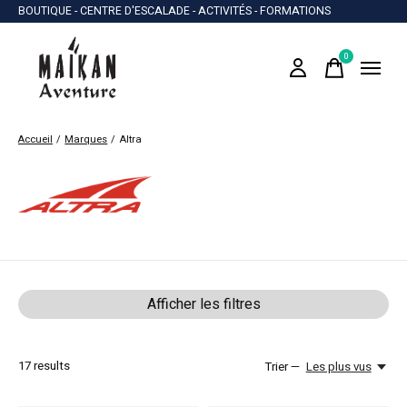
BOUTIQUE - CENTRE D'ESCALADE - ACTIVITÉS - FORMATIONS
0
items
Accueil
/
Marques
/
Altra
Altra
Afficher les filtres
17
results
Trier —
Les plus vus