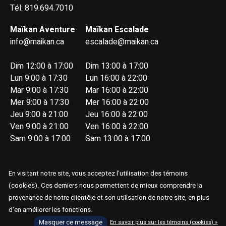
Tél: 819.694.7010
Maïkan Aventure
Maïkan Escalade
info@maikan.ca
escalade@maikan.ca
Dim 12:00 à 17:00
Dim 13:00 à 17:00
Lun 9:00 à 17:30
Lun 16:00 à 22:00
Mar 9:00 à 17:30
Mar 16:00 à 22:00
Mer 9:00 à 17:30
Mer 16:00 à 22:00
Jeu 9:00 à 21:00
Jeu 16:00 à 22:00
Ven 9:00 à 21:00
Ven 16:00 à 22:00
Sam 9:00 à 17:00
Sam 13:00 à 17:00
En visitant notre site, vous acceptez l'utilisation des témoins
(cookies). Ces derniers nous permettent de mieux comprendre la
provenance de notre clientèle et son utilisation de notre site, en plus
© Copyright 2026 Maïkan Aventure
d'en améliorer les fonctions.
Masquer ce message
En savoir plus sur les témoins (cookies) »