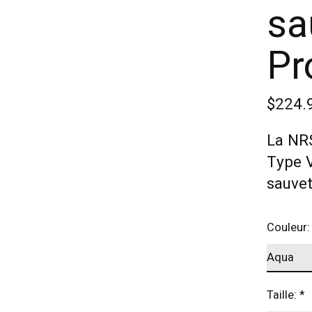
sa
Pr
$224.
La NRS
Type V
sauvet
Couleur
Taille:
*