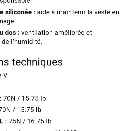
esponsable.
e siliconée :
aide à maintenir la veste en
 nage.
u dos :
ventilation améliorée et
 de l’humidité.
ons techniques
 V
:
70N / 15.75 lb
0N / 15.75 lb
L :
75N / 16.75 lb