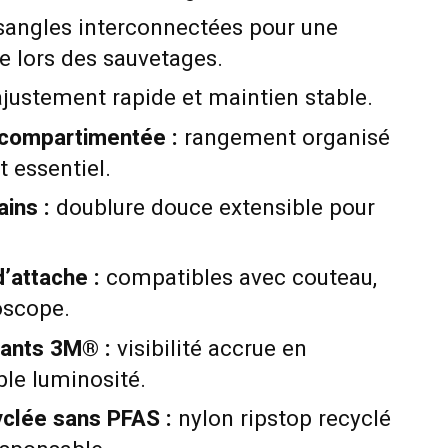
angles interconnectées pour une
e lors des sauvetages.
justement rapide et maintien stable.
 compartimentée :
rangement organisé
 essentiel.
ins :
doublure douce extensible pour
d’attache :
compatibles avec couteau,
oscope.
sants 3M® :
visibilité accrue en
ble luminosité.
yclée sans PFAS :
nylon ripstop recyclé