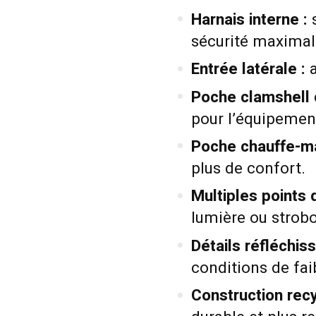
Harnais interne :
s
sécurité maximal
Entrée latérale :
a
Poche clamshell
pour l’équipement
Poche chauffe-ma
plus de confort.
Multiples points 
lumière ou strob
Détails réfléchis
conditions de fai
Construction rec