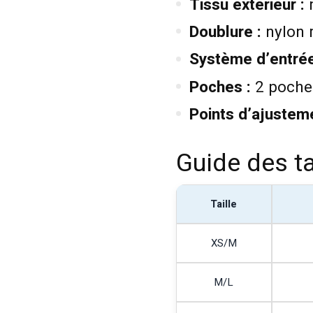
Tissu extérieur :
n
Doublure :
nylon r
Système d’entrée
Poches :
2 poche
Points d’ajusteme
Guide des ta
Taille
XS/M
M/L