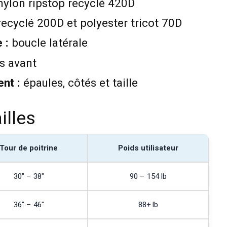
ylon ripstop recyclé 420D
ecyclé 200D et polyester tricot 70D
 :
boucle latérale
s avant
nt :
épaules, côtés et taille
illes
Tour de poitrine
Poids utilisateur
30" – 38"
90 – 154 lb
36" – 46"
88+ lb