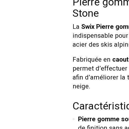
Pierre gom
Stone
La
Swix Pierre go
indispensable pour l
acier des skis alpi
Fabriquée en
caout
permet d’effectuer 
afin d’améliorer la t
neige.
Caractérist
Pierre gomme sou
de finition sans 