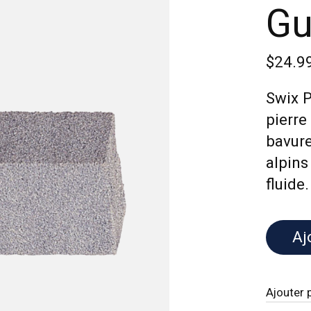
Gu
$24.9
Swix 
pierre
bavure
alpins
fluide.
Aj
Ajouter 