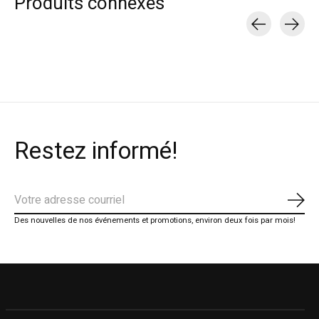
Produits connexes
Carousel items
Restez informé!
S'ab
Des nouvelles de nos événements et promotions, environ deux fois par mois!