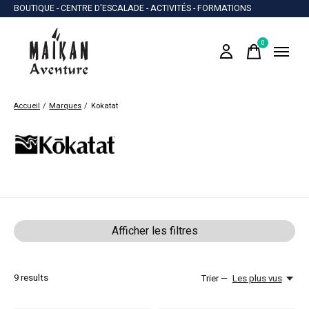
BOUTIQUE - CENTRE D'ESCALADE - ACTIVITÉS - FORMATIONS
0
items
Accueil
/
Marques
/
Kokatat
Kokatat
Afficher les filtres
9
results
Trier —
Les plus vus