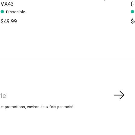
VX43
(
Disponible
$49.99
$
S'ab
t promotions, environ deux fois par mois!