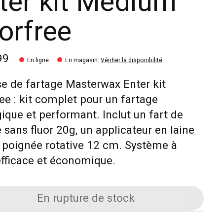
ter kit Medium
uorfree
99
En ligne
En magasin
:
Vérifier la disponibilité
e de fartage Masterwax Enter kit
ree : kit complet pour un fartage
ique et performant. Inclut un fart de
 sans fluor 20g, un applicateur en laine
 poignée rotative 12 cm. Système à
efficace et économique.
En rupture de stock