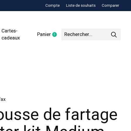
Compte
Liste de souhaits
Comparer
Cartes-
Panier
0
items
cadeaux
Wax
ousse de fartage