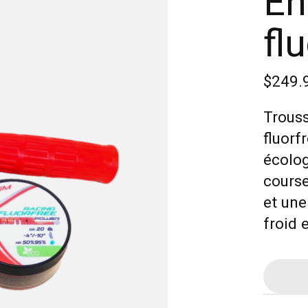
En
fl
$249.
Trouss
fluorf
écolog
course
et une
froid 