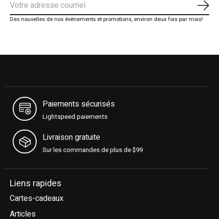
S'ab
Des nouvelles de nos événements et promotions, environ deux fois par mois!
Paiements sécurisés
Lightspeed paiements
Livraison gratuite
Sur les commandes de plus de $99
Liens rapides
Cartes-cadeaux
Articles