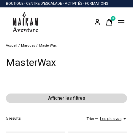
BOUTIQUE - CENTRE D'ESCALADE - ACTIVITÉS - FORMATIONS
0
items
Accueil
/
Marques
/
MasterWax
MasterWax
Afficher les filtres
5
results
Trier —
Les plus vus