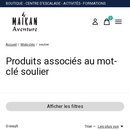
BOUTIQUE - CENTRE D'ESCALADE - ACTIVITÉS - FORMATIONS
0
items
Accueil
/
Mots-clés
/
soulier
Produits associés au mot-
clé soulier
Afficher les filtres
0
result
Trier —
Les plus vus