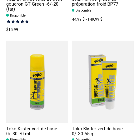
goudron GT Green -6/-20
préparation froid BP77
(tar)
Disponible
Disponible
44,99 $ - 149,99 $
The rating of this product is
5
out of 5
$15.99
Toko Klister vert de base
Toko Klister vert de base
0/-30 70 ml
0/-30 55 g
Disponible
Disponible