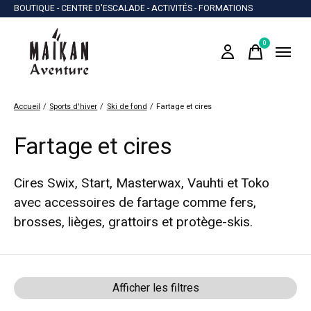
BOUTIQUE - CENTRE D'ESCALADE - ACTIVITÉS - FORMATIONS
0
items
Accueil
/
Sports d'hiver
/
Ski de fond
/
Fartage et cires
Fartage et cires
Cires Swix, Start, Masterwax, Vauhti et Toko
avec accessoires de fartage comme fers,
brosses, lièges, grattoirs et protège-skis.
Afficher les filtres