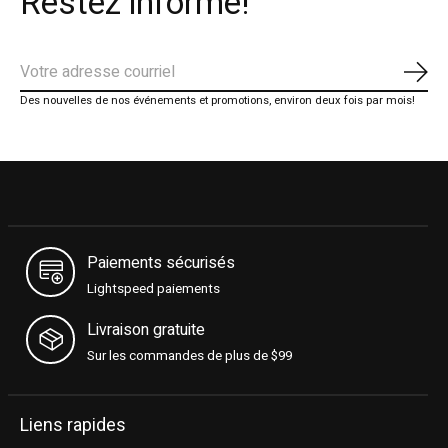
Restez informé!
S'ab
Des nouvelles de nos événements et promotions, environ deux fois par mois!
Paiements sécurisés
Lightspeed paiements
Livraison gratuite
Sur les commandes de plus de $99
Liens rapides