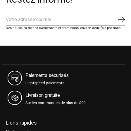
S'ab
Des nouvelles de nos événements et promotions, environ deux fois par mois!
Paiements sécurisés
Lightspeed paiements
Livraison gratuite
Sur les commandes de plus de $99
Liens rapides