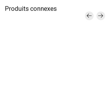
Produits connexes
Carousel items
Atomic Skis de fond
Atomic Bâtons de ski
Darn Tough
Redster C9 Carbon
de fond Redster Ultra
Chaussettes Me
Skintec
QRS
Edge Over-the-
Midweight Ski &
$849.99
$299.99
Snowboard Soc
Homme
$40.99