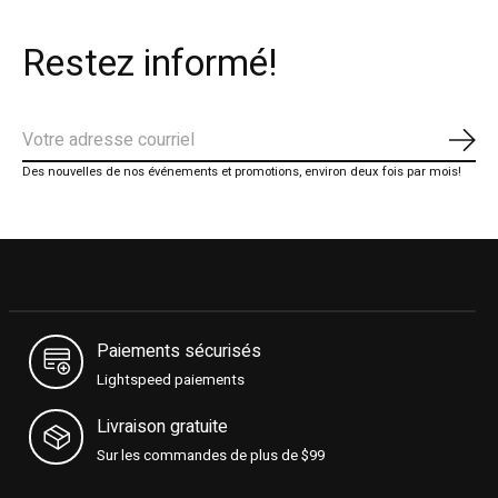
Restez informé!
S'ab
Des nouvelles de nos événements et promotions, environ deux fois par mois!
Paiements sécurisés
Lightspeed paiements
Livraison gratuite
Sur les commandes de plus de $99