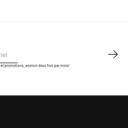
S'ab
t promotions, environ deux fois par mois!