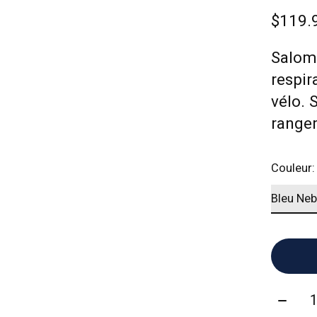
$119.
Salomo
respir
vélo. 
range
Couleur
Quanti