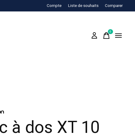
Compte
Liste de souhaits
Comparer
0
items
c à dos XT 10