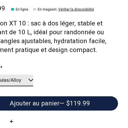
99
En ligne
En magasin
:
Vérifier la disponibilité
n XT 10 : sac à dos léger, stable et
ant de 10 L, idéal pour randonnée ou
Sangles ajustables, hydratation facile,
ment pratique et design compact.
:
*
Ajouter au panier
— $119.99
té: