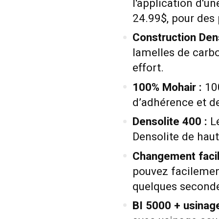
l'application d'un
24.99$, pour des
Construction Den
lamelles de carb
effort.
100% Mohair :
100
d’adhérence et de
Densolite 400 :
Lé
Densolite de haut 
Changement facil
pouvez facileme
quelques second
BI 5000 + usinag