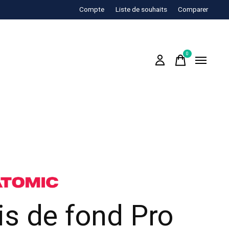
Compte
Liste de souhaits
Comparer
0
items
is de fond Pro