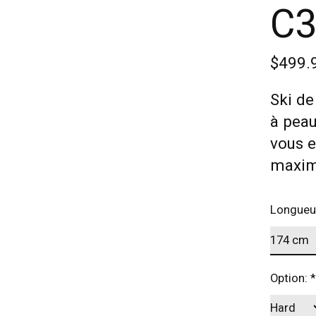
C3
$499.
Ski de
à peau
vous e
maxim
Longueu
Option:
*