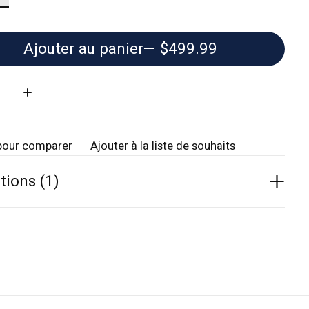
Ajouter au panier
— $499.99
té:
pour comparer
Ajouter à la liste de souhaits
tions (1)
The rating of this product is
5
out of 5