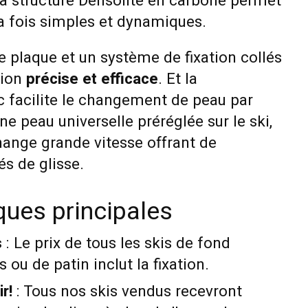
la structure Densolite en carbone permet
la fois simples et dynamiques.
e plaque et un système de fixation collés
sion
précise et efficace
. Et la
c facilite le changement de peau par
 peau universelle préréglée sur le ski,
hange grande vitesse offrant de
és de glisse.
ques principales
s
: Le prix de tous les skis de fond
ou de patin inclut la fixation.
r!
: Tous nos skis vendus recevront