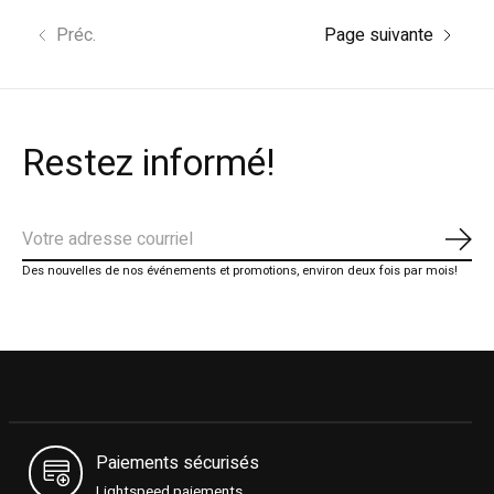
Préc.
Page suivante
Restez informé!
S'ab
Des nouvelles de nos événements et promotions, environ deux fois par mois!
Paiements sécurisés
Lightspeed paiements