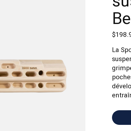
su
Be
$198.
La Spo
suspen
grimpe
poche
dévelo
entraî