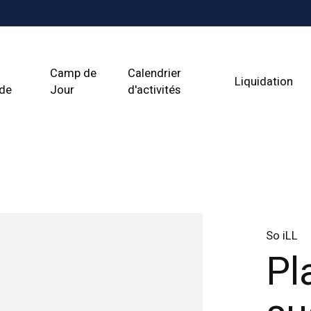
Camp de
Calendrier
Liquidation
ade
Jour
d'activités
So iLL
Pl