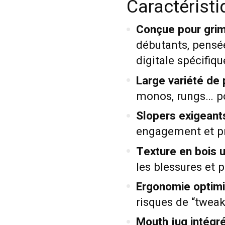
Caractérist
Conçue pour grim
débutants, pensée
digitale spécifiqu
Large variété de 
monos, rungs… po
Slopers exigeants
engagement et pr
Texture en bois u
les blessures et 
Ergonomie optimi
risques de “tweak
Mouth jug intégré