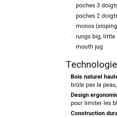
poches 3 doigt
poches 2 doigts 
monos (sloping
rungs big, little
mouth jug
Technologi
Bois naturel haute
brûle pas la peau
Design ergonomiq
pour limiter les 
Construction dura