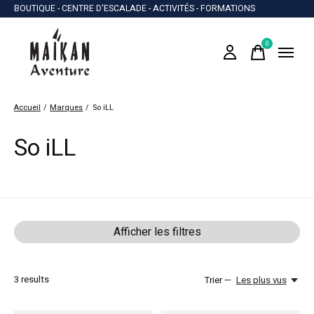
BOUTIQUE - CENTRE D'ESCALADE - ACTIVITÉS - FORMATIONS
0
items
Accueil
/
Marques
/
So iLL
So iLL
Afficher les filtres
3
results
Trier —
Les plus vus