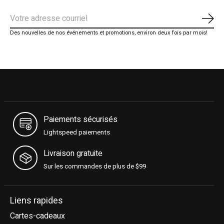
S'ab
Des nouvelles de nos événements et promotions, environ deux fois par mois!
Paiements sécurisés
Lightspeed paiements
Livraison gratuite
Sur les commandes de plus de $99
Liens rapides
Cartes-cadeaux