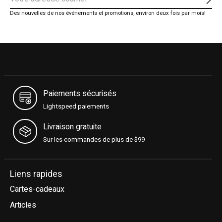
S'ab
Des nouvelles de nos événements et promotions, environ deux fois par mois!
Paiements sécurisés
Lightspeed paiements
Livraison gratuite
Sur les commandes de plus de $99
Liens rapides
Cartes-cadeaux
Articles