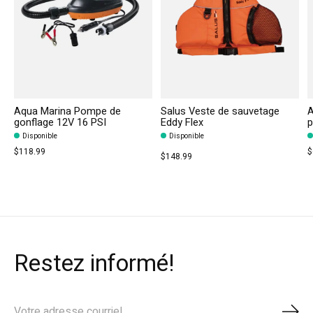
Aqua Marina Pompe de
Salus Veste de sauvetage
A
gonflage 12V 16 PSI
Eddy Flex
p
Disponible
Disponible
$118.99
$
$148.99
Restez informé!