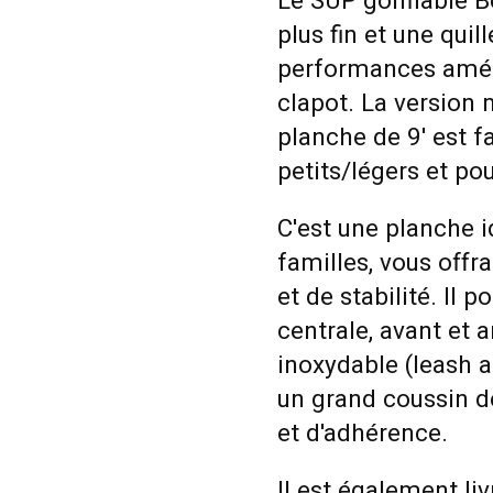
Le SUP gonflable B
plus fin et une quil
performances améli
clapot. La version 
planche de 9' est fa
petits/légers et pou
C'est une planche i
familles, vous offr
et de stabilité. Il
centrale, avant et a
inoxydable (leash a
un grand coussin d
et d'adhérence.
Il est également li