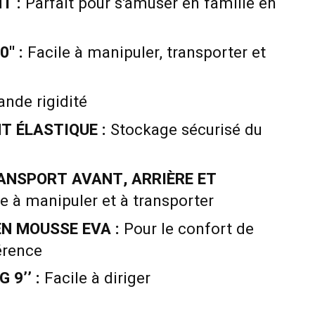
T :
Parfait pour s'amuser en famille en
' :
Facile à manipuler, transporter et
nde rigidité
T ÉLASTIQUE :
Stockage sécurisé du
ANSPORT AVANT, ARRIÈRE ET
e à manipuler et à transporter
EN MOUSSE EVA :
Pour le confort de
érence
 9’’ :
Facile à diriger