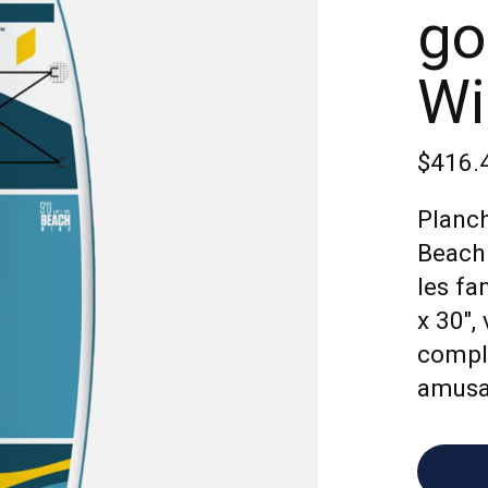
go
Wi
$416.
Planch
Beach 
les fa
x 30",
comple
amusa