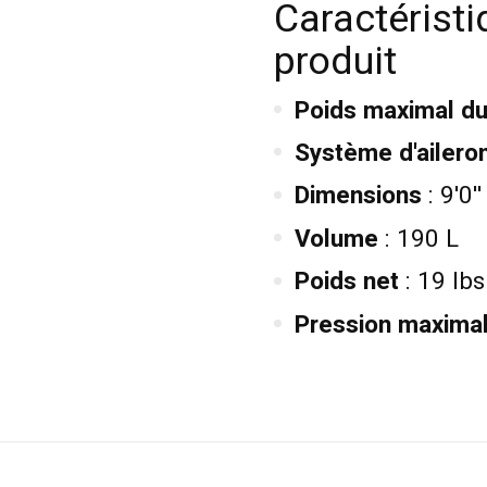
Caractéristi
produit
Poids maximal d
Système d'ailero
Dimensions
: 9'0''
Volume
: 190 L
Poids net
: 19 lb
Pression maxima