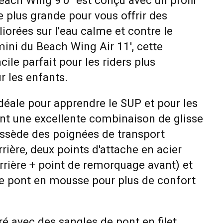
each Wing 9'0" est conçu avec un profil
le plus grande pour vous offrir des
orées sur l'eau calme et contre le
mini du Beach Wing Air 11', cette
cile parfait pour les riders plus
r les enfants.
déale pour apprendre le SUP et pour les
ant une excellente combinaison de glisse
 possède des poignées de transport
rrière, deux points d'attache en acier
rrière + point de remorquage avant) et
e pont en mousse pour plus de confort
vré avec des sangles de pont en filet