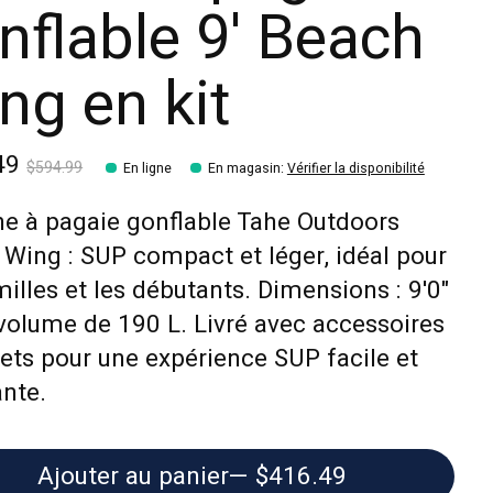
nflable 9' Beach
ng en kit
49
$594.99
En ligne
En magasin
:
Vérifier la disponibilité
e à pagaie gonflable Tahe Outdoors
Wing : SUP compact et léger, idéal pour
milles et les débutants. Dimensions : 9'0"
 volume de 190 L. Livré avec accessoires
ts pour une expérience SUP facile et
nte.
Ajouter au panier
— $416.49