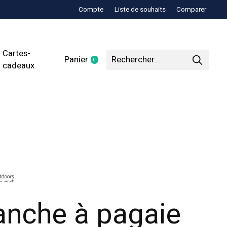
Compte
Liste de souhaits
Comparer
Cartes-
Panier
0
items
cadeaux
anche à pagaie