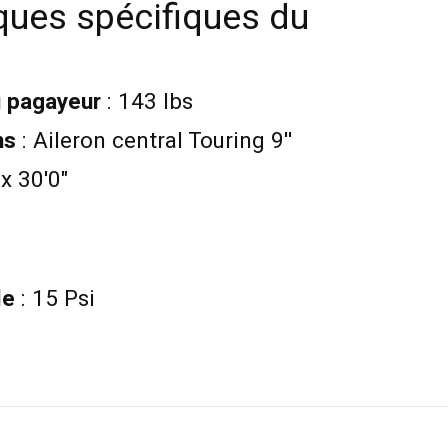
ques spécifiques du
u pagayeur
: 143 lbs
ns
: Aileron central Touring 9''
 x 30'0"
s
le
: 15 Psi