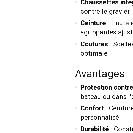
Chaussettes inté
contre le gravier
Ceinture
: Haute 
agrippantes ajus
Coutures
: Scellé
optimale
Avantages
Protection contre
bateau ou dans l'
Confort
: Ceintur
personnalisé
Durabilité
: Constr