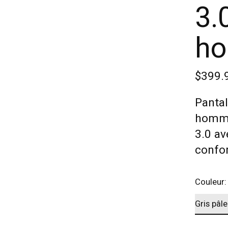
3.
h
$399.
Panta
homme
3.0 av
confor
Couleur