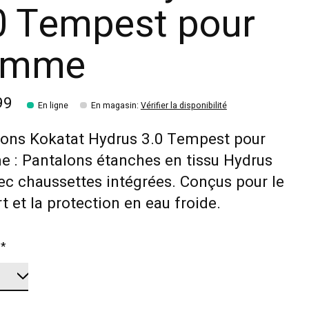
0 Tempest pour
omme
99
En ligne
En magasin
:
Vérifier la disponibilité
lons Kokatat Hydrus 3.0 Tempest pour
 : Pantalons étanches en tissu Hydrus
ec chaussettes intégrées. Conçus pour le
t et la protection en eau froide.
:
*