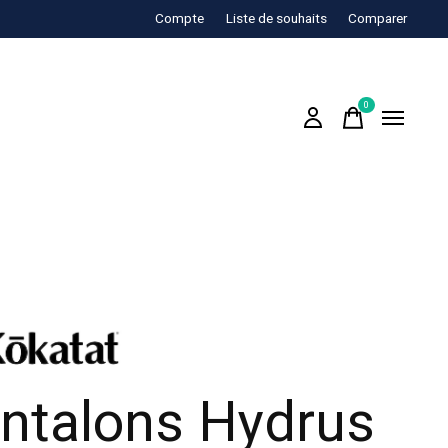
Compte
Liste de souhaits
Comparer
0
items
ntalons Hydrus