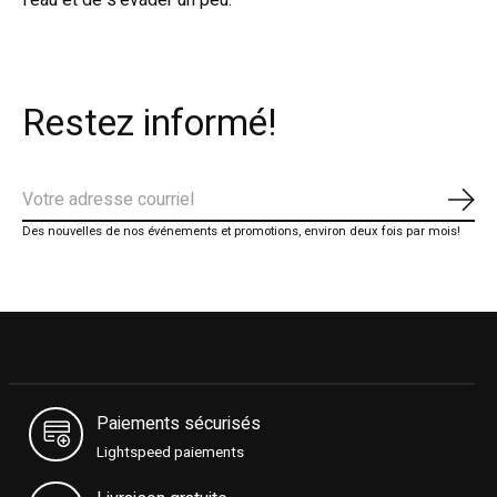
l’eau et de s’évader un peu.
Restez informé!
S'ab
Des nouvelles de nos événements et promotions, environ deux fois par mois!
Paiements sécurisés
Lightspeed paiements