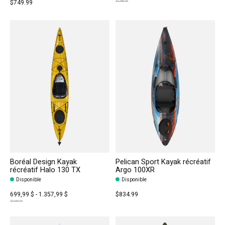
$749.99
$1,489.99
Boréal Design Kayak
Pelican Sport Kayak récréatif
récréatif Halo 130 TX
Argo 100XR
Disponible
Disponible
699,99 $ - 1.357,99 $
$834.99
$1,939.99