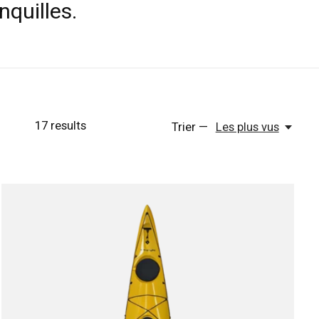
nquilles.
17
results
Trier —
Les plus vus