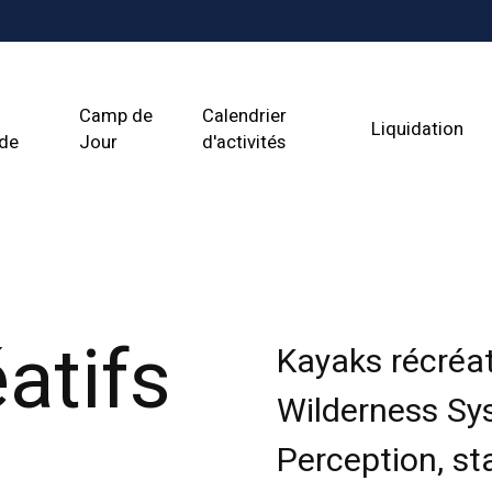
Camp de
Calendrier
Liquidation
ade
Jour
d'activités
atifs
Kayaks récréati
Wilderness Sy
Perception, st