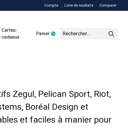
Compte
Liste de souhaits
Comparer
Cartes-
Panier
0
items
cadeaux
fs Zegul, Pelican Sport, Riot,
stems, Boréal Design et
ables et faciles à manier pour