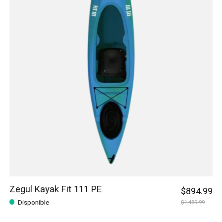
Zegul Kayak Fit 111 PE
$894.99
Disponible
$1,489.99