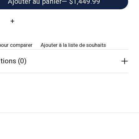
Ajouter au panier
— $1,449.99
té:
pour comparer
Ajouter à la liste de souhaits
tions (0)