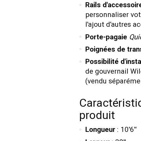
Rails d'accessoir
personnaliser vot
l'ajout d'autres a
Porte-pagaie
Qui
Poignées de tran
Possibilité d'inst
de gouvernail Wi
(vendu séparéme
Caractéristi
produit
Longueur
: 10'6''