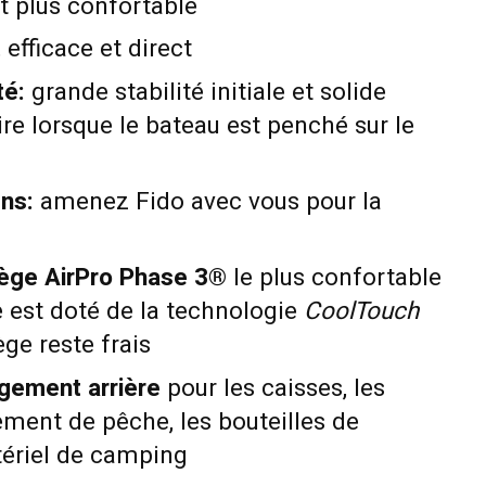
t plus confortable
 efficace et direct
té:
grande stabilité initiale et solide
ire lorsque le bateau est penché sur le
ns:
amenez Fido avec vous pour la
ège AirPro Phase 3®
le plus confortable
le est doté de la technologie
CoolTouch
ège reste frais
ngement arrière
pour les caisses, les
pement de pêche, les bouteilles de
tériel de camping