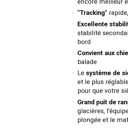
encore meilleur e
"Tracking"
rapide,
Excellente stabili
stabilité seconda
bord
Convient aux chie
balade
Le
système de si
et le plus réglab
pour que votre si
Grand puit de ra
glacières, l'équi
plongée et le ma