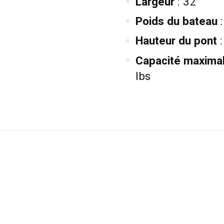
Largeur
: 32''
Poids du bateau
:
Hauteur du pont
:
Capacité maxima
lbs