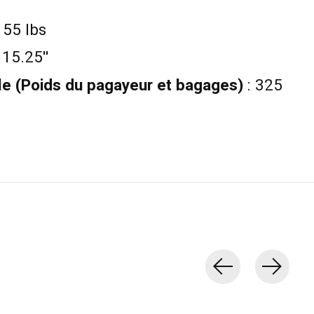
 55 lbs
 15.25''
le
(Poids du pagayeur et bagages)
: 325