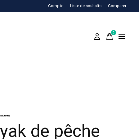
Compte
Liste de souhaits
Comparer
0
items
yak de pêche