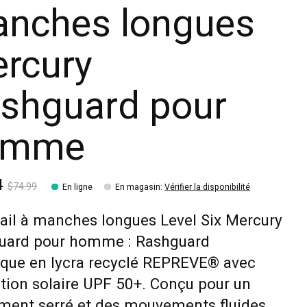
nches longues
rcury
shguard pour
omme
4
$74.99
En ligne
En magasin
:
Vérifier la disponibilité
ail à manches longues Level Six Mercury
uard pour homme : Rashguard
ique en lycra recyclé REPREVE® avec
tion solaire UPF 50+. Conçu pour un
ment serré et des mouvements fluides,