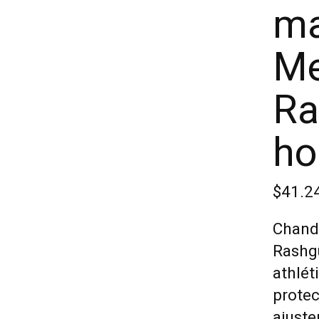
ma
Me
Ra
h
$41.2
Chand
Rashg
athlét
protec
ajuste