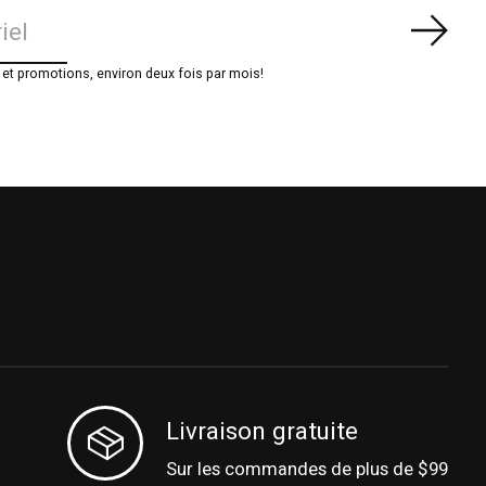
S'ab
t promotions, environ deux fois par mois!
Livraison gratuite
Sur les commandes de plus de $99