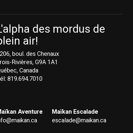
L'alpha des mordus de
plein air!
206, boul. des Chenaux
rois-Rivières, G9A 1A1
uébec, Canada
él: 819.694.7010
aïkan Aventure
Maïkan Escalade
nfo@maikan.ca
escalade@maikan.ca