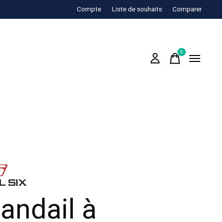
Compte
Liste de souhaits
Comparer
0
items
andail à