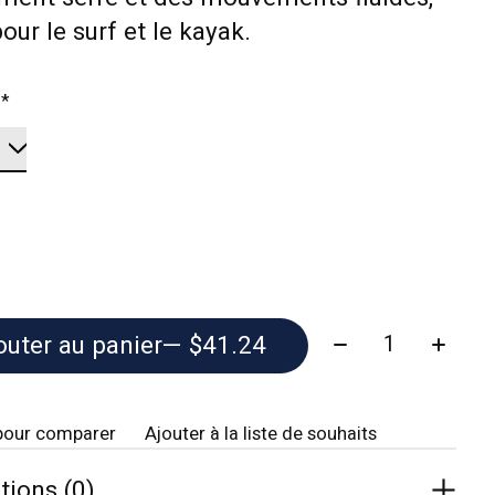
pour le surf et le kayak.
:
*
Quantité:
outer au panier
— $41.24
pour comparer
Ajouter à la liste de souhaits
tions (0)