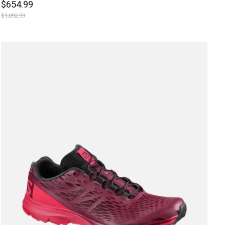
$654.99
$1,092.99