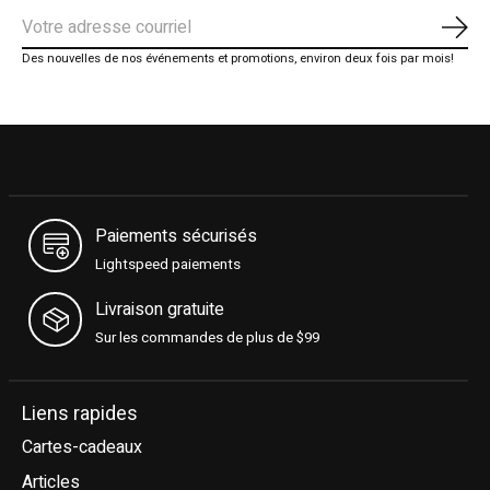
S'ab
Des nouvelles de nos événements et promotions, environ deux fois par mois!
Paiements sécurisés
Lightspeed paiements
Livraison gratuite
Sur les commandes de plus de $99
Liens rapides
Cartes-cadeaux
Articles