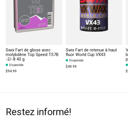
Swix Fart de glisse avec
Swix Fart de retenue à haut
V
molybdène Top Speed TS7B
fluor World Cup VX43
b
-2/-8 40 g
p
Disponible
Disponible
$49.99
$94.99
$
Restez informé!