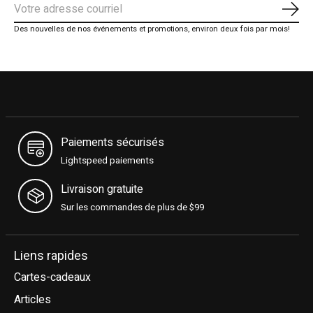
S'ab
Des nouvelles de nos événements et promotions, environ deux fois par mois!
Paiements sécurisés
Lightspeed paiements
Livraison gratuite
Sur les commandes de plus de $99
Liens rapides
Cartes-cadeaux
Articles