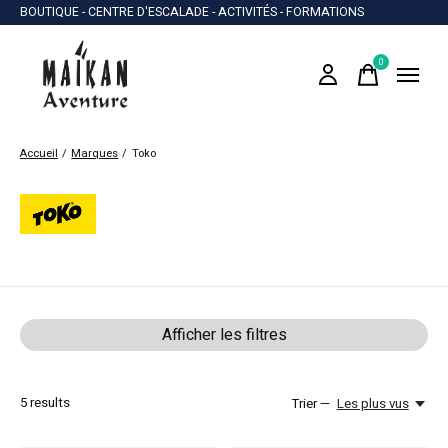
BOUTIQUE - CENTRE D'ESCALADE - ACTIVITÉS - FORMATIONS
0
items
Accueil
/
Marques
/
Toko
Toko
Afficher les filtres
5
results
Trier —
Les plus vus