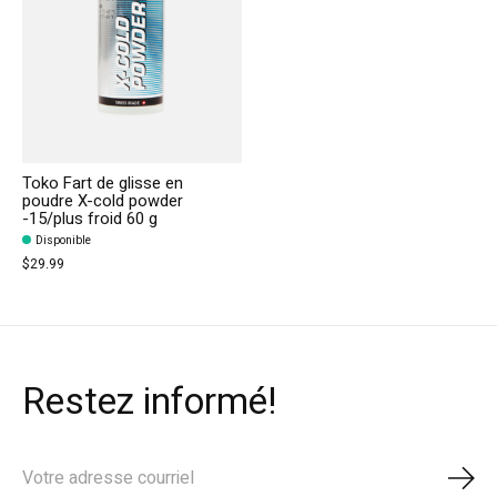
Toko Fart de glisse en
poudre X-cold powder
-15/plus froid 60 g
Disponible
$29.99
Restez informé!
S'ab