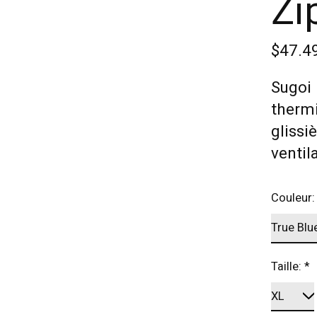
Zi
$47.4
Sugoi
thermi
glissi
ventil
Couleur
Taille:
*