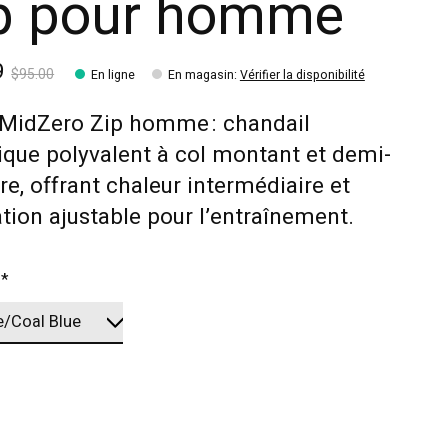
p pour homme
9
$95.00
En ligne
En magasin
:
Vérifier la disponibilité
 MidZero Zip homme : chandail
que polyvalent à col montant et demi-
ère, offrant chaleur intermédiaire et
ation ajustable pour l’entraînement.
:
*