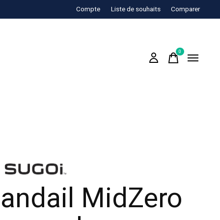
Compte
Liste de souhaits
Comparer
0
items
andail MidZero