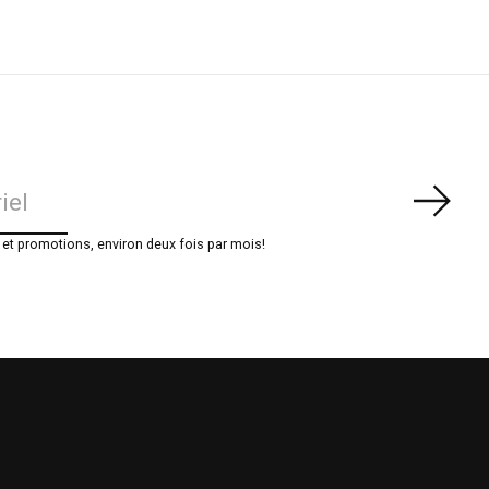
S'ab
t promotions, environ deux fois par mois!