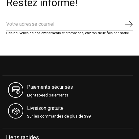
Restez informé!
S'ab
Des nouvelles de nos événements et promotions, environ deux fois par mois!
Paiements sécurisés
Lightspeed paiements
Livraison gratuite
Sur les commandes de plus de $99
Liens rapides