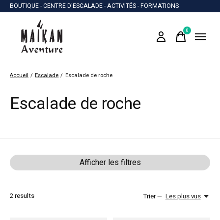
BOUTIQUE - CENTRE D'ESCALADE - ACTIVITÉS - FORMATIONS
0
items
Accueil
/
Escalade
/
Escalade de roche
Escalade de roche
Afficher les filtres
2
results
Trier —
Les plus vus