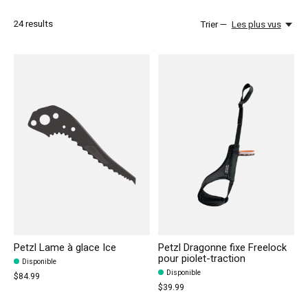
24
results
Trier —
Les plus vus
Petzl Lame à glace Ice
Petzl Dragonne fixe Freelock
pour piolet-traction
Disponible
Disponible
$84.99
$39.99