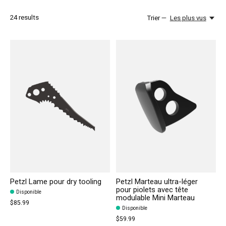
24
results
Trier —
Les plus vus
Petzl Lame pour dry tooling
Petzl Marteau ultra-léger
pour piolets avec tête
Disponible
modulable Mini Marteau
$85.99
Disponible
$59.99