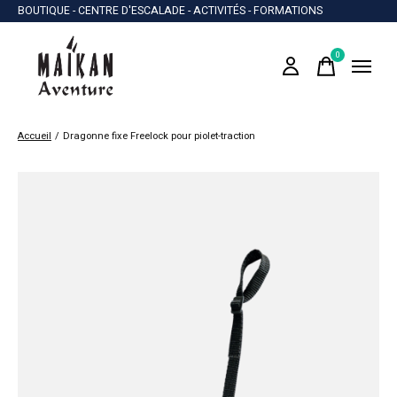
BOUTIQUE - CENTRE D'ESCALADE - ACTIVITÉS - FORMATIONS
0
items
Accueil
/
Dragonne fixe Freelock pour piolet-traction
Slideshow Items