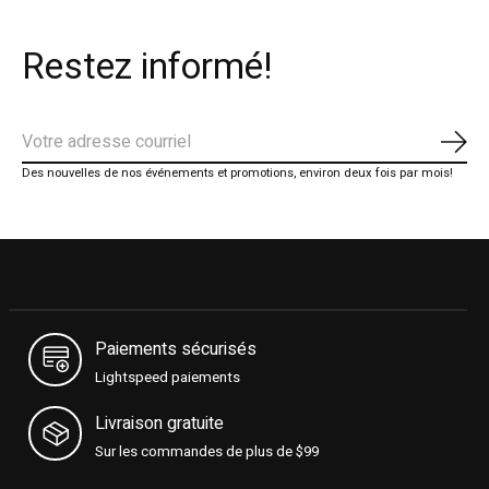
Restez informé!
S'ab
Des nouvelles de nos événements et promotions, environ deux fois par mois!
Paiements sécurisés
Lightspeed paiements
Livraison gratuite
Sur les commandes de plus de $99