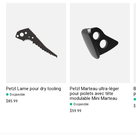
Petzl Lame pour dry tooling
Petzl Marteau ultra-léger
B
pour piolets avec tête
p
Disponible
modulable Mini Marteau
$85.99
Disponible
$
$59.99