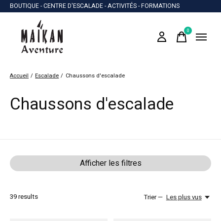
BOUTIQUE - CENTRE D'ESCALADE - ACTIVITÉS - FORMATIONS
0
items
Accueil
/
Escalade
/
Chaussons d'escalade
Chaussons d'escalade
Afficher les filtres
39
results
Trier —
Les plus vus