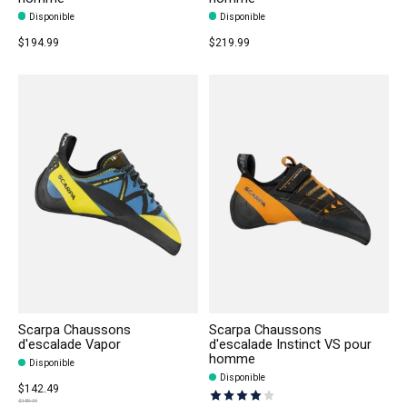
Disponible
Disponible
$194.99
$219.99
Scarpa Chaussons
Scarpa Chaussons
d'escalade Vapor
d'escalade Instinct VS pour
homme
Disponible
Disponible
$142.49
The rating of this product is
4
out
$189.99