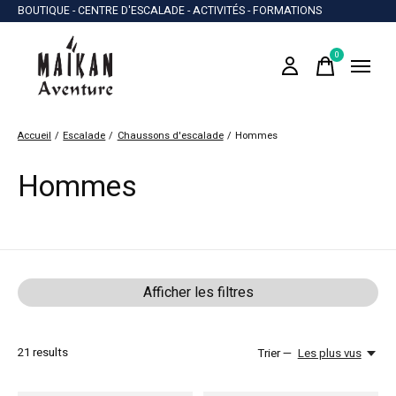
BOUTIQUE - CENTRE D'ESCALADE - ACTIVITÉS - FORMATIONS
0
items
Accueil
/
Escalade
/
Chaussons d'escalade
/
Hommes
Hommes
Afficher les filtres
21
results
Trier —
Les plus vus