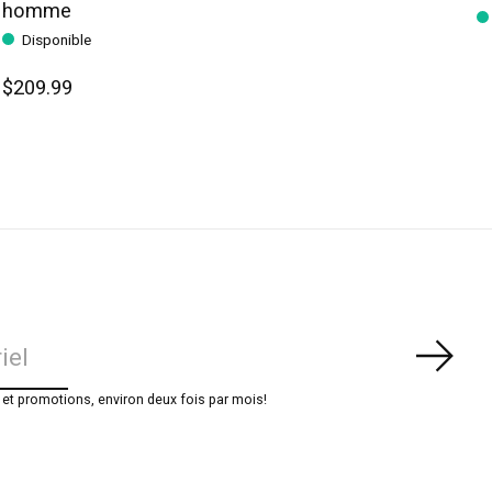
homme
Disponible
$209.99
S'ab
t promotions, environ deux fois par mois!