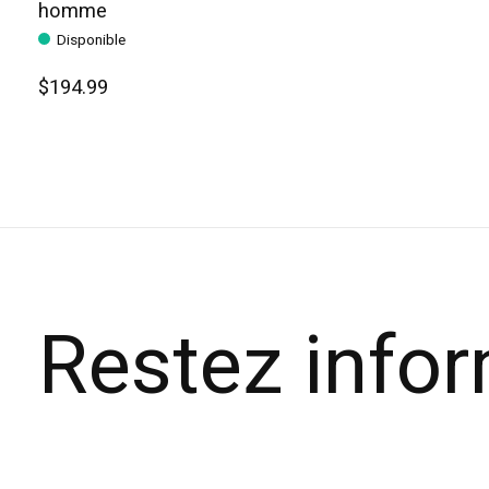
homme
Disponible
$194.99
Restez info