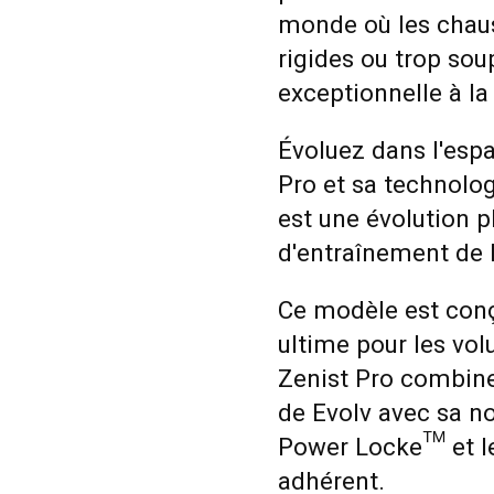
monde où les chaus
rigides ou trop sou
exceptionnelle à la
Évoluez dans l'esp
Pro et sa technolo
est une évolution 
d'entraînement de E
Ce modèle est conç
ultime pour les vol
Zenist Pro combin
de Evolv avec sa n
Power Locke™ et l
adhérent.