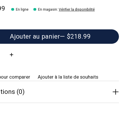
99
En ligne
En magasin
:
Vérifier la disponibilité
Ajouter au panier
— $218.99
té:
pour comparer
Ajouter à la liste de souhaits
tions (0)