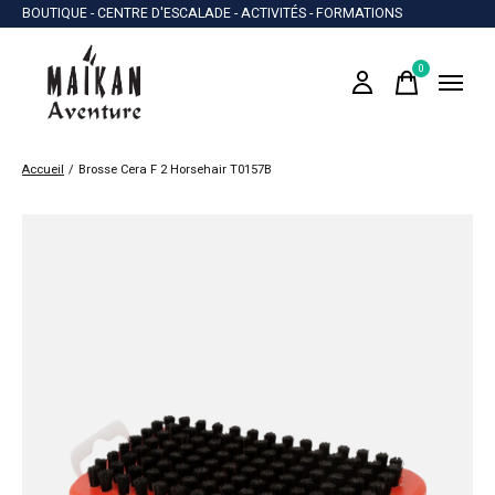
BOUTIQUE - CENTRE D'ESCALADE - ACTIVITÉS - FORMATIONS
0
items
Accueil
/
Brosse Cera F 2 Horsehair T0157B
Slideshow Items