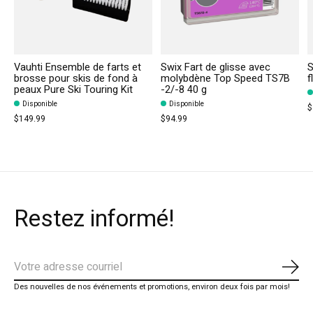
Vauhti Ensemble de farts et
Swix Fart de glisse avec
S
brosse pour skis de fond à
molybdène Top Speed TS7B
f
peaux Pure Ski Touring Kit
-2/-8 40 g
Disponible
Disponible
$
$149.99
$94.99
Restez informé!
S'ab
Des nouvelles de nos événements et promotions, environ deux fois par mois!