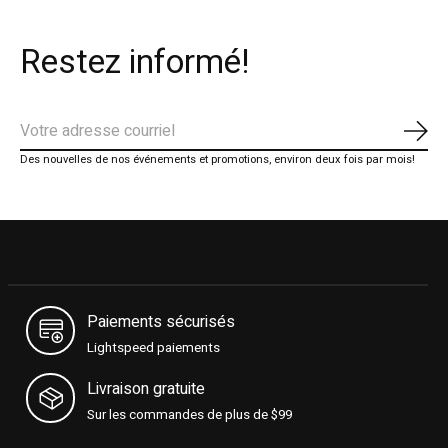
Restez informé!
S'ab
Des nouvelles de nos événements et promotions, environ deux fois par mois!
Paiements sécurisés
Lightspeed paiements
Livraison gratuite
Sur les commandes de plus de $99