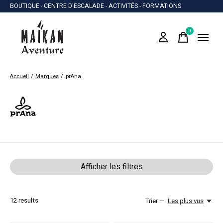
BOUTIQUE - CENTRE D'ESCALADE - ACTIVITÉS - FORMATIONS
0
items
Accueil
/
Marques
/
prAna
prAna
Afficher les filtres
12
results
Trier —
Les plus vus