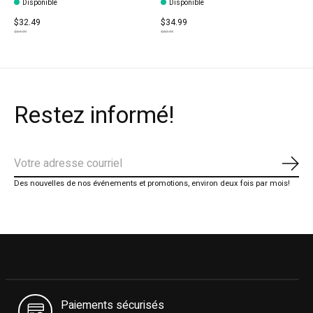
Disponible
Disponible
$32.49
$34.99
$64.99
$69.99
Restez informé!
S'ab
Des nouvelles de nos événements et promotions, environ deux fois par mois!
Paiements sécurisés