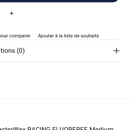
té:
pour comparer
Ajouter à la liste de souhaits
tions (0)
 MasterWax RACING FLUORFREE Medium