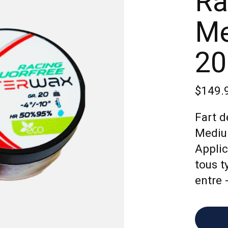
Ra
Me
20
$149.
Fart 
Medium
Applic
tous t
entre 