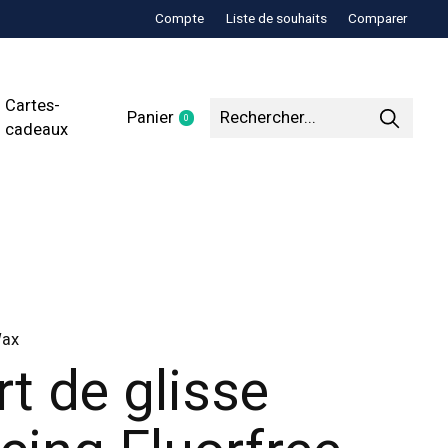
Compte
Liste de souhaits
Comparer
Cartes-
Panier
0
items
cadeaux
Wax
rt de glisse