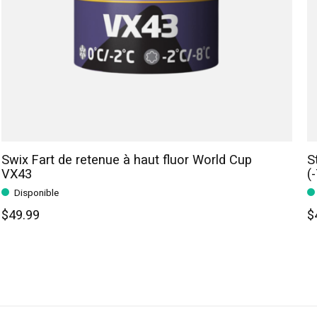
Swix Fart de retenue à haut fluor World Cup
S
VX43
(
Disponible
$49.99
$