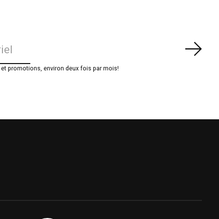
S'ab
t promotions, environ deux fois par mois!