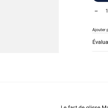
Quanti
Ajouter 
Évalua
Le fart de glisse