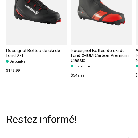
Rossignol Bottes de ski de
Rossignol Bottes de ski de
A
fond X-1
fond X-IUM Carbon Premium
f
Classic
Disponible
Disponible
$149.99
$549.99
$
Restez informé!