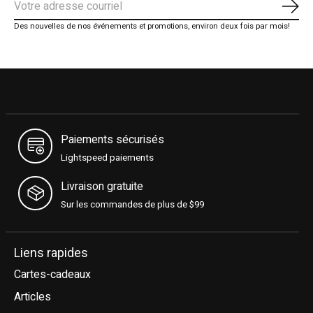
S'ab
Des nouvelles de nos événements et promotions, environ deux fois par mois!
Paiements sécurisés
Lightspeed paiements
Livraison gratuite
Sur les commandes de plus de $99
Liens rapides
Cartes-cadeaux
Articles