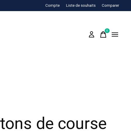
Compte
Liste de souhaits
Comparer
0
items
tons de course