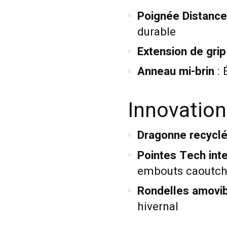
Poignée Distance
durable
Extension de grip
Anneau mi-brin
: 
Innovation
Dragonne recycl
Pointes Tech int
embouts caoutch
Rondelles amovi
hivernal