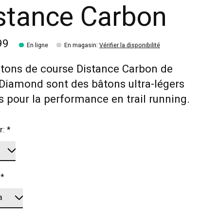
stance Carbon
99
En ligne
En magasin
:
Vérifier la disponibilité
tons de course Distance Carbon de
Diamond sont des bâtons ultra-légers
 pour la performance en trail running.
r:
*
:
*