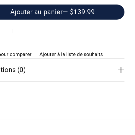
Ajouter au panier
— $139.99
té:
pour comparer
Ajouter à la liste de souhaits
tions (0)