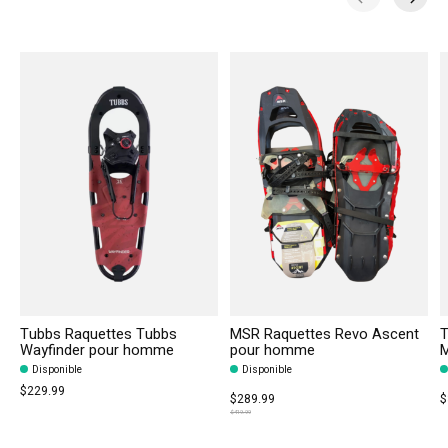
Carousel items
Tubbs Raquettes Tubbs
MSR Raquettes Revo Ascent
T
Wayfinder pour homme
pour homme
M
Disponible
Disponible
$229.99
$289.99
$
$419.99