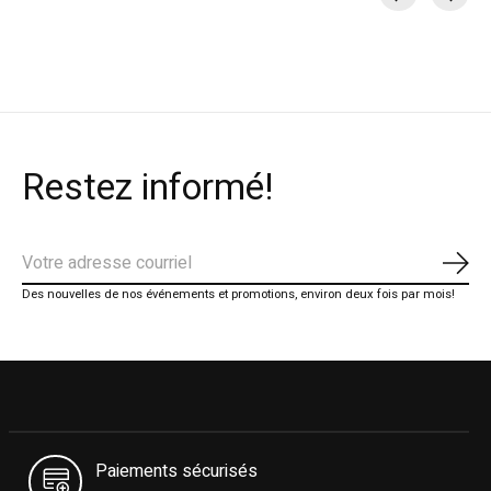
Carousel items
Restez informé!
S'ab
Des nouvelles de nos événements et promotions, environ deux fois par mois!
Paiements sécurisés