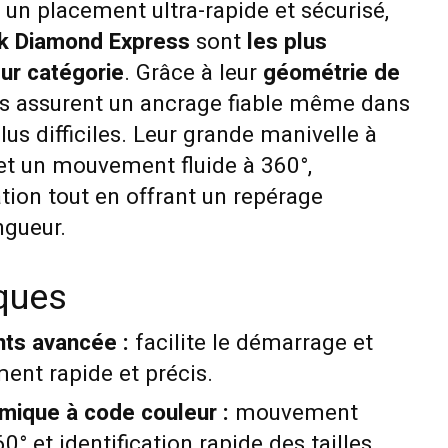
 un placement ultra-rapide et sécurisé,
ck Diamond Express
sont
les plus
ur catégorie
. Grâce à leur
géométrie de
les assurent un ancrage fiable même dans
lus difficiles. Leur grande manivelle à
t un mouvement fluide à 360°,
lation tout en offrant un repérage
ngueur.
iques
ts avancée :
facilite le démarrage et
ent rapide et précis.
mique à code couleur :
mouvement
° et identification rapide des tailles.