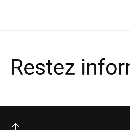
Carousel items
Restez info