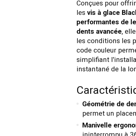
Conçues pour offrir
les
vis à glace Bla
performantes de le
dents avancée
, el
les conditions les p
code couleur perme
simplifiant l'instal
instantané de la lo
Caractérist
Géométrie de den
permet un placem
Manivelle ergono
ininterrompu à 360