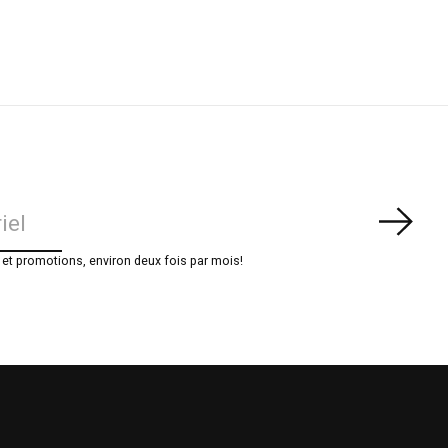
S'ab
t promotions, environ deux fois par mois!