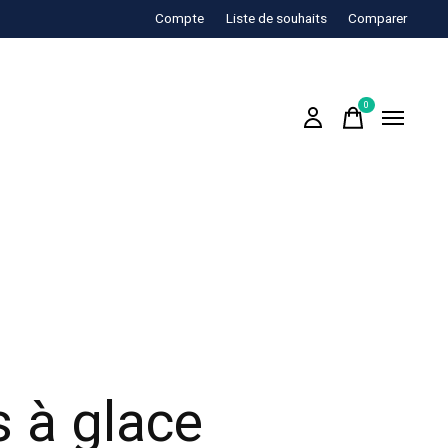
Compte
Liste de souhaits
Comparer
0
items
s à glace