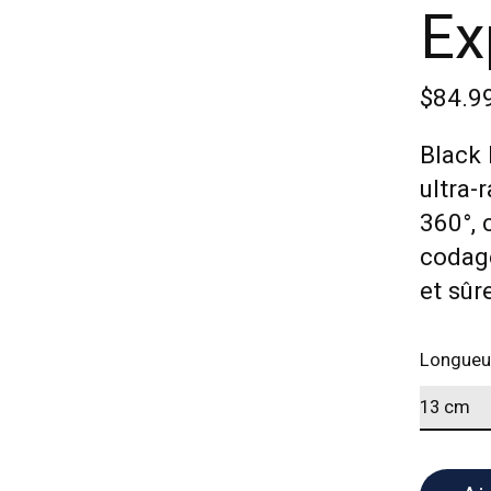
Ex
$84.9
Black 
ultra-
360°, 
codage
et sûr
Longueu